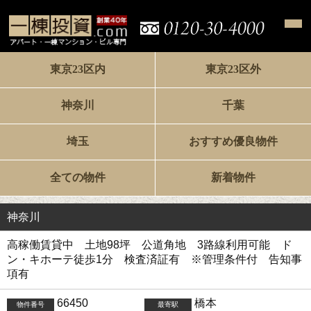
東京23区内
東京23区外
神奈川
千葉
埼玉
おすすめ優良物件
全ての物件
新着物件
神奈川
高稼働賃貸中 土地98坪 公道角地 3路線利用可能 ド
ン・キホーテ徒歩1分 検査済証有 ※管理条件付 告知事
項有
66450
橋本
物件番号
最寄駅