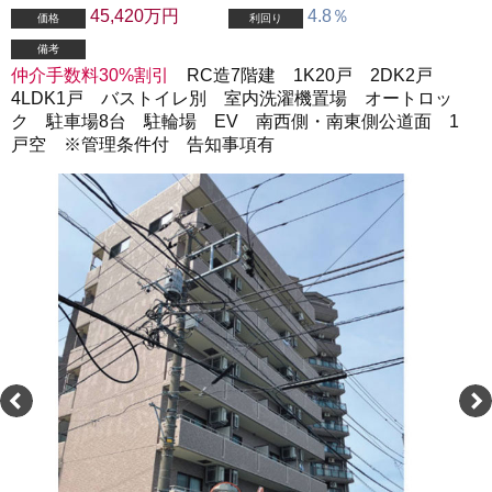
45,420万円
4.8％
価格
利回り
備考
仲介手数料30%割引
RC造7階建 1K20戸 2DK2戸
4LDK1戸 バストイレ別 室内洗濯機置場 オートロッ
ク 駐車場8台 駐輪場 EV 南西側・南東側公道面 1
戸空 ※管理条件付 告知事項有