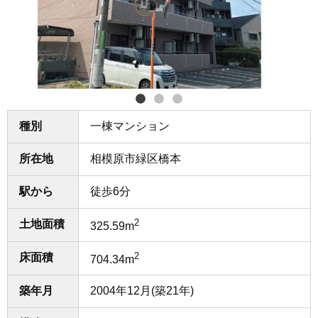
種別
一棟マンション
所在地
相模原市緑区橋本
駅から
徒歩6分
2
土地面積
325.59m
2
床面積
704.34m
築年月
2004年12月(築21年)