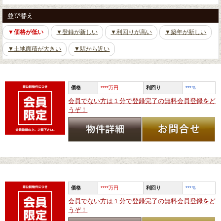
▼価格が低い
▼登録が新しい
▼利回りが高い
▼築年が新しい
▼土地面積が大きい
▼駅から近い
価格
****万円
利回り
***
％
会員でない方は１分で登録完了の無料会員登録をど
うぞ！
価格
****万円
利回り
***
％
会員でない方は１分で登録完了の無料会員登録をど
うぞ！