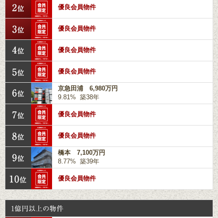
優良会員物件
優良会員物件
優良会員物件
優良会員物件
京急田浦 6,980万円
9.81% 築38年
優良会員物件
優良会員物件
橋本 7,100万円
8.77% 築39年
優良会員物件