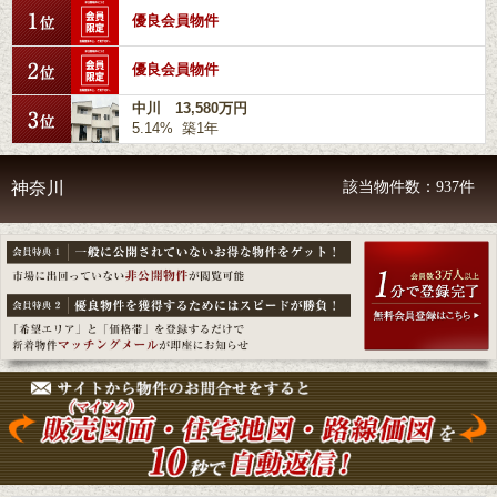
優良会員物件
優良会員物件
中川 13,580万円
5.14% 築1年
神奈川
該当物件数：937件