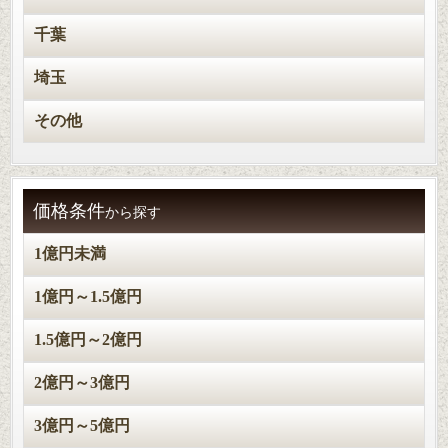
千葉
埼玉
その他
価格条件
から探す
1億円未満
1億円～1.5億円
1.5億円～2億円
2億円～3億円
3億円～5億円