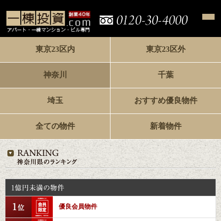
東京23区内
東京23区外
神奈川
千葉
埼玉
おすすめ優良物件
全ての物件
新着物件
優良会員物件