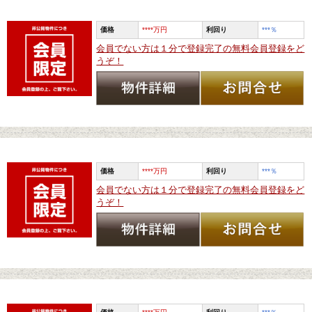
価格
****万円
利回り
***
％
会員でない方は１分で登録完了の無料会員登録をど
うぞ！
価格
****万円
利回り
***
％
会員でない方は１分で登録完了の無料会員登録をど
うぞ！