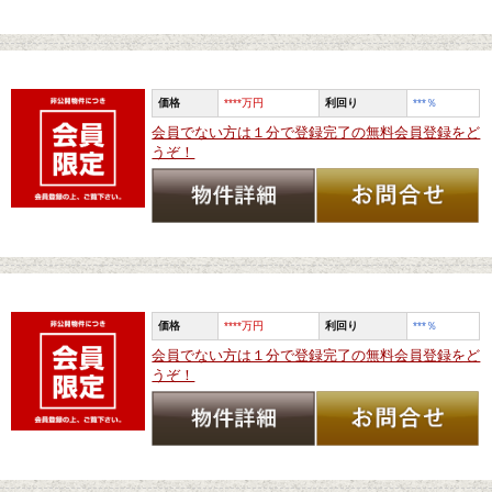
価格
****万円
利回り
***
％
会員でない方は１分で登録完了の無料会員登録をど
うぞ！
価格
****万円
利回り
***
％
会員でない方は１分で登録完了の無料会員登録をど
うぞ！