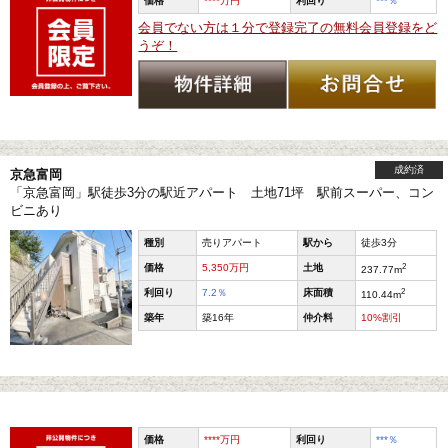
価格
****万円
利回り
***
％
会員でない方は１分で登録完了の無料会員登録をど
うぞ！
成約済
京急富岡
「京急富岡」駅徒歩3分の駅近アパート 土地71坪 駅前スーパー、コン
ビニあり
種別
売りアパート
駅から
徒歩3分
2
価格
5,350
万円
土地
237.77
m
2
利回り
7.2
％
床面積
110.44
m
築年
築16年
仲介料
10%割引
価格
****万円
利回り
***
％