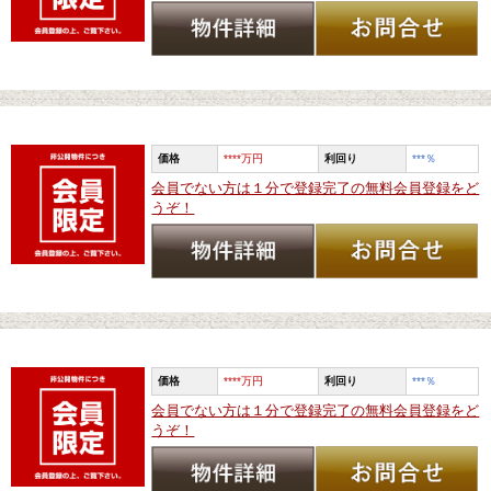
価格
****万円
利回り
***
％
会員でない方は１分で登録完了の無料会員登録をど
うぞ！
価格
****万円
利回り
***
％
会員でない方は１分で登録完了の無料会員登録をど
うぞ！