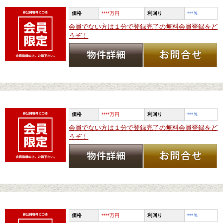
価格
****万円
利回り
***
％
会員でない方は１分で登録完了の無料会員登録をど
うぞ！
価格
****万円
利回り
***
％
会員でない方は１分で登録完了の無料会員登録をど
うぞ！
価格
****万円
利回り
***
％