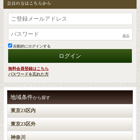
表示
自動的にログインする
無料会員登録はこちら
パスワードを忘れた方
地域条件
から探す
東京23区内
東京23区外
神奈川