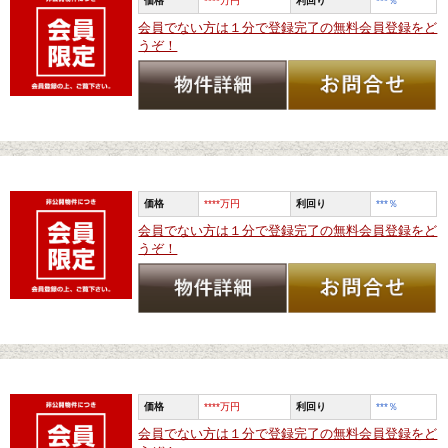
価格
****万円
利回り
***
％
会員でない方は１分で登録完了の無料会員登録をど
うぞ！
価格
****万円
利回り
***
％
会員でない方は１分で登録完了の無料会員登録をど
うぞ！
価格
****万円
利回り
***
％
会員でない方は１分で登録完了の無料会員登録をど