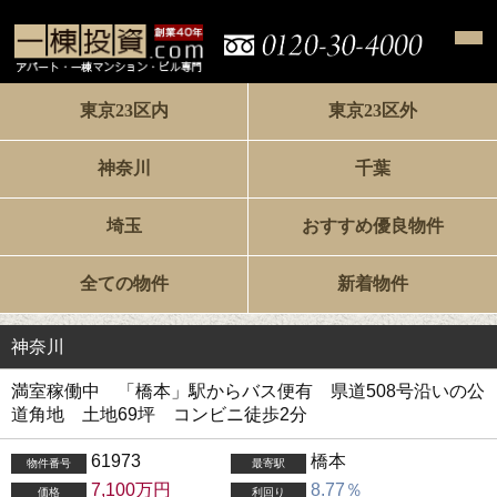
東京23区内
東京23区外
神奈川
千葉
埼玉
おすすめ優良物件
全ての物件
新着物件
神奈川
満室稼働中 「橋本」駅からバス便有 県道508号沿いの公
道角地 土地69坪 コンビニ徒歩2分
61973
橋本
物件番号
最寄駅
7,100万円
8.77％
価格
利回り