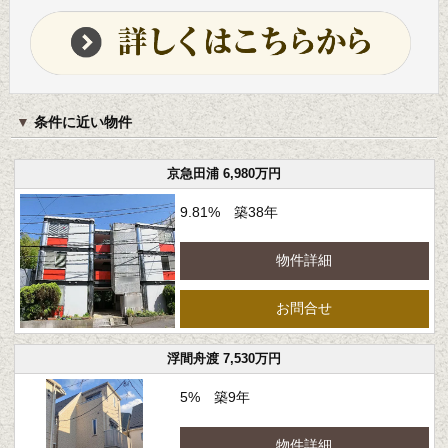
条件に近い物件
京急田浦 6,980万円
9.81% 築38年
物件詳細
お問合せ
浮間舟渡 7,530万円
5% 築9年
物件詳細