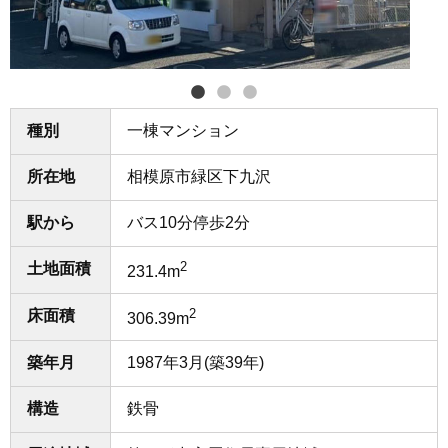
種別
一棟マンション
所在地
相模原市緑区下九沢
駅から
バス10分停歩2分
2
土地面積
231.4m
2
床面積
306.39m
築年月
1987年3月(築39年)
構造
鉄骨