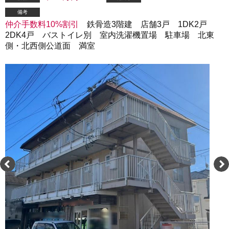
備考
仲介手数料10%割引
鉄骨造3階建 店舗3戸 1DK2戸
2DK4戸 バストイレ別 室内洗濯機置場 駐車場 北東
側・北西側公道面 満室