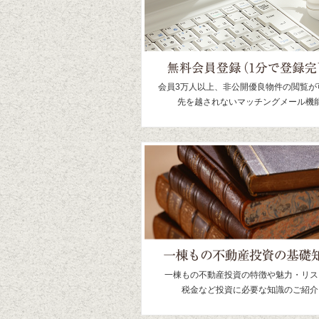
優良会
優良会
優良会
優良会
優良会
優良会
優良会
会員3万人以上、非公開優良物件の閲覧が
先を越されないマッチングメール機
2026.8.4
優良会
新規20物件追加しました
優良会
優良会
優良会
優良会
優良会
優良会
優良会
優良会
優良会
2026.8.3
優良会
新規18物件追加しました
優良会
優良会
一棟もの不動産投資の特徴や魅力・リス
優良会
税金など投資に必要な知識のご紹介
優良会
優良会