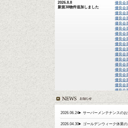
2026.8.8
優良会
新規38物件追加しました
優良会
優良会
優良会
優良会
優良会
優良会
優良会
優良会
優良会
優良会
優良会
優良会
優良会
優良会
優良会
優良会
優良会
優良会
2026.8.7
優良会
新規20物件追加しました
優良会
2026.06.24
サーバーメンテナンスのお知らせ 
優良会
優良会
2026.04.30
ゴールデンウィーク休業のお知ら
優良会