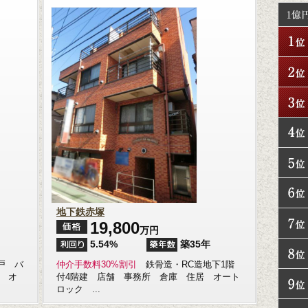
地下鉄赤塚
19,800
万円
5.54%
築35年
戸 バ
仲介手数料30%割引
鉄骨造・RC造地下1階
 オ
付4階建 店舗 事務所 倉庫 住居 オート
ロック ...