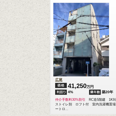
広尾
41,250
万円
4%
築20年
仲介手数料30%割引
RC造5階建 1K9
ストイレ別 ロフト付 室内洗濯機置場
ートロ...