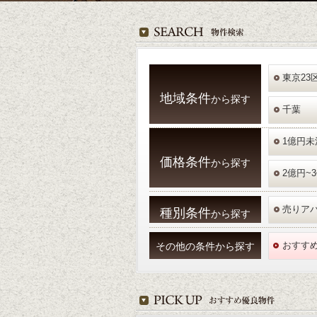
東京23
地域条件
から探す
千葉
1億円未
価格条件
から探す
2億円~
売りア
種別条件
から探す
おすす
その他の条件から探す