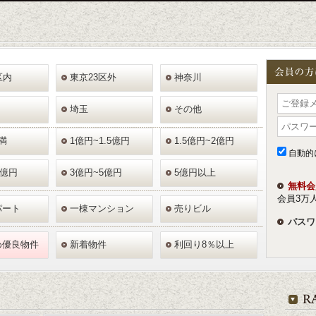
区内
東京23区外
神奈川
埼玉
その他
満
1億円~1.5億円
1.5億円~2億円
自動的
3億円
3億円~5億円
5億円以上
無料会
会員3万
パート
一棟マンション
売りビル
パスワ
め優良物件
新着物件
利回り8％以上