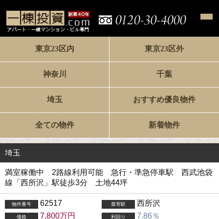
東京23区内
東京23区外
神奈川
千葉
埼玉
おすすめ優良物件
全ての物件
新着物件
埼玉
満室稼働中 2路線利用可能 急行・準急停車駅 西武池袋
線「西所沢」駅徒歩3分 土地44坪
62517
西所沢
物件番号
最寄駅
7,800万円
7.86％
価格
利回り