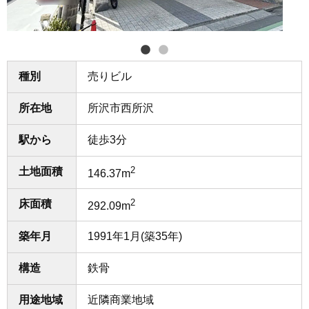
種別
売りビル
所在地
所沢市西所沢
駅から
徒歩3分
2
土地面積
146.37m
2
床面積
292.09m
築年月
1991年1月(築35年)
構造
鉄骨
用途地域
近隣商業地域