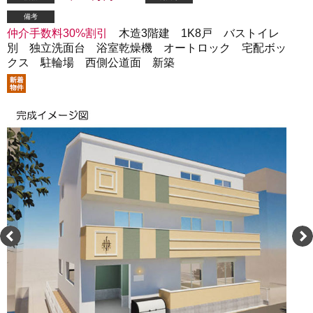
備考
仲介手数料30%割引
木造3階建 1K8戸 バストイレ
別 独立洗面台 浴室乾燥機 オートロック 宅配ボッ
クス 駐輪場 西側公道面 新築