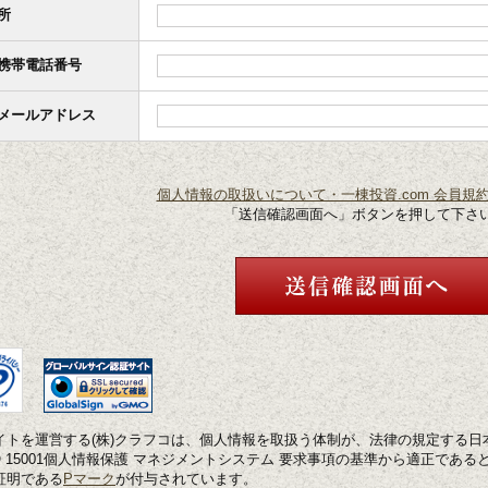
所
携帯電話番号
メールアドレス
個人情報の取扱いについて・一棟投資.com 会員規
「送信確認画面へ」ボタンを押して下さ
イトを運営する(株)クラフコは、個人情報を取扱う体制が、法律の規定する日
S Q 15001個人情報保護 マネジメントシステム 要求事項の基準から適正であ
証明である
Pマーク
が付与されています。