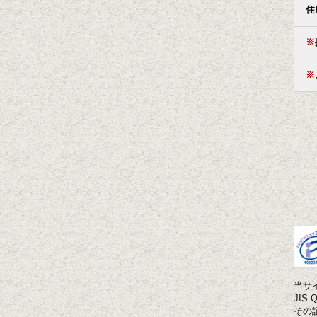
住
※
※
当サ
JI
その