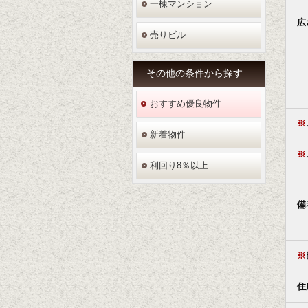
一棟マンション
広
売りビル
その他の条件から探す
おすすめ優良物件
※
新着物件
※
利回り8％以上
備
※
住