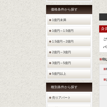
価格条件
から探す
1億円未満
1億円～1.5億円
ご
1.5億円～2億円
パ
2億円～3億円
※
印
3億円～5億円
※
5億円以上
※
種別条件
から探す
売りアパート