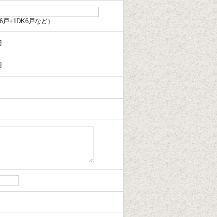
6戸+1DK6戸など）
円
円