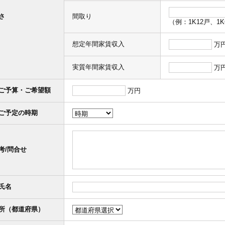
さ
間取り
（例：1K12戸、1K
想定年間家賃収入
万
実質年間家賃収入
万
ご予算・ご希望額
万円
ご予定の時期
考/問合せ
氏名
所（都道府県）