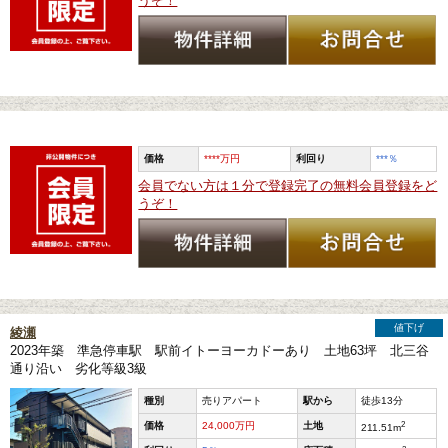
うぞ！
価格
****万円
利回り
***
％
会員でない方は１分で登録完了の無料会員登録をど
うぞ！
値下げ
綾瀬
2023年築 準急停車駅 駅前イトーヨーカドーあり 土地63坪 北三谷
通り沿い 劣化等級3級
種別
売りアパート
駅から
徒歩13分
2
価格
24,000
万円
土地
211.51
m