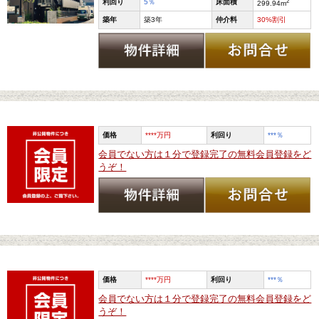
2
利回り
5
％
床面積
299.94
m
築年
築3年
仲介料
30%割引
価格
****万円
利回り
***
％
会員でない方は１分で登録完了の無料会員登録をど
うぞ！
価格
****万円
利回り
***
％
会員でない方は１分で登録完了の無料会員登録をど
うぞ！