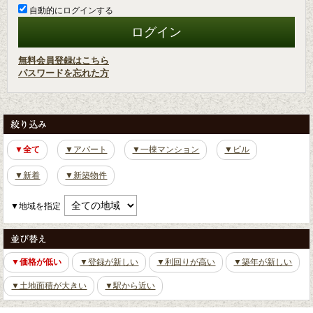
自動的にログインする
無料会員登録はこちら
パスワードを忘れた方
▼全て
▼アパート
▼一棟マンション
▼ビル
▼新着
▼新築物件
▼地域を指定
▼価格が低い
▼登録が新しい
▼利回りが高い
▼築年が新しい
▼土地面積が大きい
▼駅から近い