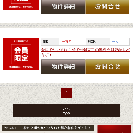
価格
****万円
利回り
***
％
会員でない方は１分で登録完了の無料会員登録をど
うぞ！
1
TOP